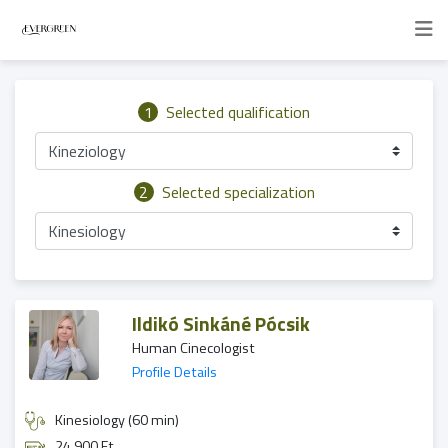
1
Selected qualification
Kineziology
2
Selected specialization
Kinesiology
Ildikó Sinkáné Pócsik
Human Cinecologist
Profile Details
Kinesiology (60 min)
24 900 Ft